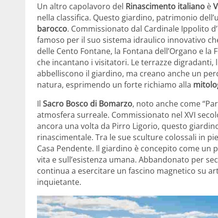
Un altro capolavoro del
Rinascimento italiano
è
V
nella classifica. Questo giardino, patrimonio de
barocco
. Commissionato dal Cardinale Ippolito d’E
famoso per il suo sistema idraulico innovativo che
delle Cento Fontane, la Fontana dell’Organo e la 
che incantano i visitatori. Le terrazze digradanti, l
abbelliscono il giardino, ma creano anche un per
natura, esprimendo un forte richiamo alla
mitolo
Il
Sacro Bosco di Bomarzo
, noto anche come “Parco
atmosfera surreale. Commissionato nel XVI secolo
ancora una volta da Pirro Ligorio, questo giardin
rinascimentale. Tra le sue sculture colossali in pie
Casa Pendente. Il giardino è concepito come un perc
vita e sull’esistenza umana. Abbandonato per seco
continua a esercitare un fascino magnetico su artis
inquietante.