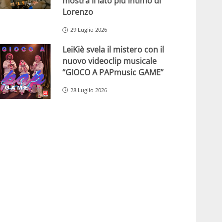
mostra il lato più intimo di
Lorenzo
29 Luglio 2026
LeiKiè svela il mistero con il
nuovo videoclip musicale
“GIOCO A PAPmusic GAME”
28 Luglio 2026