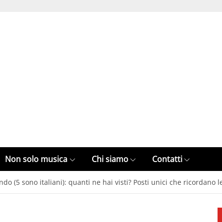
Non solo musica
Chi siamo
Contatti
ndo (5 sono italiani): quanti ne hai visti? Posti unici che ricordano 