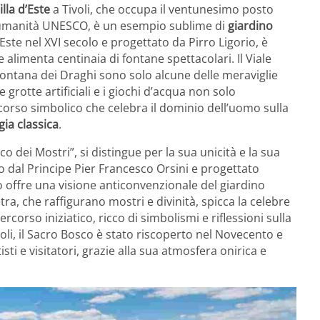
illa d’Este
a Tivoli, che occupa il ventunesimo posto
ll’umanità UNESCO, è un esempio sublime di
giardino
ste nel XVI secolo e progettato da Pirro Ligorio, è
 alimenta centinaia di fontane spettacolari. Il Viale
Fontana dei Draghi sono solo alcune delle meraviglie
e grotte artificiali e i giochi d’acqua non solo
corso simbolico che celebra il dominio dell’uomo sulla
gia classica
.
 dei Mostri”, si distingue per la sua unicità e la sua
 dal Principe Pier Francesco Orsini e progettato
o offre una visione anticonvenzionale del giardino
tra, che raffigurano mostri e divinità, spicca la celebre
orso iniziatico, ricco di simbolismi e riflessioni sulla
li, il Sacro Bosco è stato riscoperto nel Novecento e
ti e visitatori, grazie alla sua atmosfera onirica e