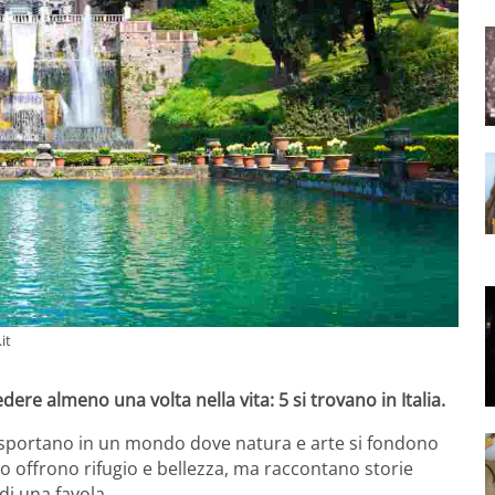
it
dere almeno una volta nella vita: 5 si trovano in Italia.
trasportano in un mondo dove natura e arte si fondono
o offrono rifugio e bellezza, ma raccontano storie
di una favola.