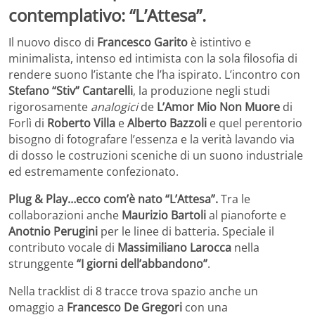
contemplativo:
“L’Attesa”
.
Il nuovo disco di
Francesco Garito
è istintivo e
minimalista, intenso ed intimista con la sola filosofia di
rendere suono l’istante che l’ha ispirato. L’incontro con
Stefano “Stiv” Cantarelli
, la produzione negli studi
rigorosamente
analogici
de
L’Amor Mio Non Muore
di
Forlì di
Roberto Villa
e
Alberto Bazzoli
e quel perentorio
bisogno di fotografare l’essenza e la verità lavando via
di dosso le costruzioni sceniche di un suono industriale
ed estremamente confezionato.
Plug & Play…ecco com’è nato “L’Attesa”.
Tra le
collaborazioni anche
Maurizio Bartoli
al pianoforte e
Anotnio Perugini
per le linee di batteria. Speciale il
contributo vocale di
Massimiliano Larocca
nella
strunggente
“I giorni dell’abbandono”
.
Nella tracklist di 8 tracce trova spazio anche un
omaggio a
Francesco De Gregori
con una