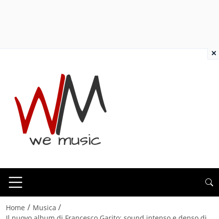
×
/
/
Home
Musica
Il nuovo album di Francesco Garito: sound intenso e denso di