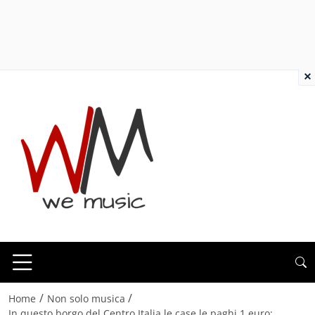
×
/
/
Home
Non solo musica
In questo borgo del Centro Italia le case le paghi 1 euro: