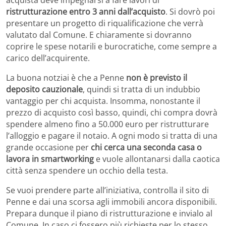
ristrutturazione entro 3 anni dall’acquisto
. Si dovrò poi
presentare un progetto di riqualificazione che verrà
valutato dal Comune. E chiaramente si dovranno
coprire le spese notarili e burocratiche, come sempre a
carico dell’acquirente.
La buona notziai è che a Penne
non è previsto il
deposito cauzionale
, quindi si tratta di un indubbio
vantaggio per chi acquista. Insomma, nonostante il
prezzo di acquisto così basso, quindi, chi compra dovrà
spendere almeno fino a 50.000 euro per ristrutturare
l’alloggio e pagare il notaio. A ogni modo si tratta di una
grande occasione per
chi cerca una seconda casa o
lavora in smartworking
e vuole allontanarsi dalla caotica
città senza spendere un occhio della testa.
Se vuoi prendere parte all’iniziativa, controlla il sito di
Penne e dai una scorsa agli immobili ancora disponibili.
Prepara dunque il piano di ristrutturazione e invialo al
Comune. In caso ci fossero più richieste per lo stesso