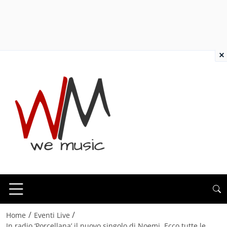
×
/
/
Home
Eventi Live
In radio ‘Porcellana’ il nuovo singolo di Noemi. Ecco tutte le