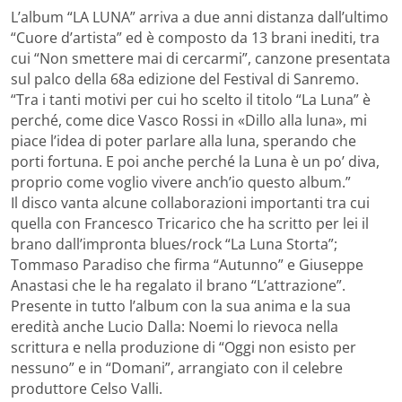
L’album “LA LUNA” arriva a due anni distanza dall’ultimo
“Cuore d’artista” ed è composto da 13 brani inediti, tra
cui “Non smettere mai di cercarmi”, canzone presentata
sul palco della 68a edizione del Festival di Sanremo.
“Tra i tanti motivi per cui ho scelto il titolo “La Luna” è
perché, come dice Vasco Rossi in «Dillo alla luna», mi
piace l’idea di poter parlare alla luna, sperando che
porti fortuna. E poi anche perché la Luna è un po’ diva,
proprio come voglio vivere anch’io questo album.”
Il disco vanta alcune collaborazioni importanti tra cui
quella con Francesco Tricarico che ha scritto per lei il
brano dall’impronta blues/rock “La Luna Storta”;
Tommaso Paradiso che firma “Autunno” e Giuseppe
Anastasi che le ha regalato il brano “L’attrazione”.
Presente in tutto l’album con la sua anima e la sua
eredità anche Lucio Dalla: Noemi lo rievoca nella
scrittura e nella produzione di “Oggi non esisto per
nessuno” e in “Domani”, arrangiato con il celebre
produttore Celso Valli.