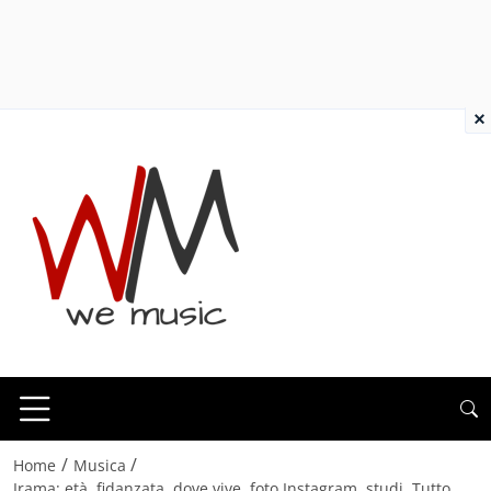
×
/
/
Home
Musica
Irama: età, fidanzata, dove vive, foto Instagram, studi. Tutto