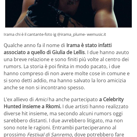
Irama chi è il cantante-foto ig @irama_plume- wemusic.it
Qualche anno fa il nome di
Irama è stato infatti
associato a quello di Giulia de Lellis
. I due hanno avuto
una breve relazione e sono finiti più volte al centro dei
rumors. La storia è poi finita in modo pacato, i due
hanno compreso di non avere molte cose in comune e
si sono detti addio, ma hanno salvato la loro amicizia
anche se non si incontrano spesso.
L’ex allievo di
Amici
ha anche partecipato
a Celebrity
Hunted insieme a Rkomi.
I due artisti hanno realizzato
diverse hit insieme, ma secondo alcuni rumors oggi
sarebbero distanti. I due avrebbero litigato, ma non
sono note le ragioni. Entrambi parteciperanno al
prossimo
Festival di Sanremo
, dove potrebbero fare