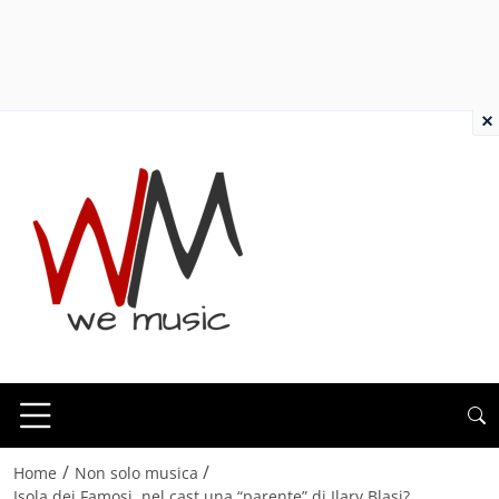
×
/
/
Home
Non solo musica
Isola dei Famosi, nel cast una “parente” di Ilary Blasi?