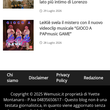
lato più intimo di Lorenzo
29 Luglio 2026
LeiKiè svela il mistero con il nuovo
videoclip musicale “GIOCO A
PAPmusic GAME”
28 Luglio 2026
Chi
Privacy
Disclaimer
Redazione
siamo
Policy
Copyright © 2025 Wemusic.it proprietà di Yvette
Montanaro - P.Iva 04835650617 - Questo blog non è una
testata giornalistica, in quanto viene aggiornato senza