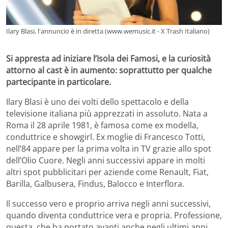
Ilary Blasi, l'annuncio è in diretta (www.wemusic.it - X Trash Italiano)
Si appresta ad iniziare l’Isola dei Famosi, e la curiosità
attorno al cast è in aumento: soprattutto per qualche
partecipante in particolare.
Ilary Blasi è uno dei volti dello spettacolo e della
televisione italiana più apprezzati in assoluto. Nata a
Roma il 28 aprile 1981, è famosa come ex modella,
conduttrice e showgirl. Ex moglie di Francesco Totti,
nell’84 appare per la prima volta in TV grazie allo spot
dell’Olio Cuore. Negli anni successivi appare in molti
altri spot pubblicitari per aziende come Renault, Fiat,
Barilla, Galbusera, Findus, Balocco e Interflora.
Il successo vero e proprio arriva negli anni successivi,
quando diventa conduttrice vera e propria. Professione,
questa, che ha portato avanti anche negli ultimi anni.