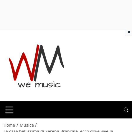
×
/
/
Home
Musica
La casa bellissima di Serena Brancale, ecco dove vive la