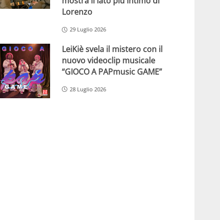
mostra il lato più intimo di
Lorenzo
29 Luglio 2026
LeiKiè svela il mistero con il
nuovo videoclip musicale
“GIOCO A PAPmusic GAME”
28 Luglio 2026