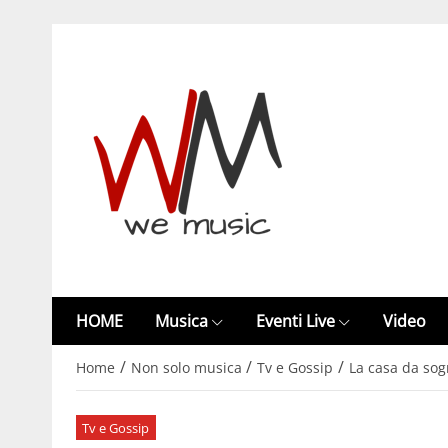
HOME
Musica
Eventi Live
Video
/
/
/
Home
Non solo musica
Tv e Gossip
La casa da sogn
Tv e Gossip