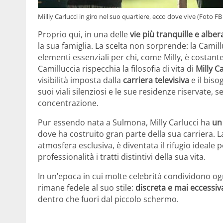
Millly Carlucci in giro nel suo quartiere, ecco dove vive (Foto F
Proprio qui, in una delle
vie più tranquille e alber
la sua famiglia. La scelta non sorprende: la Camill
elementi essenziali per chi, come Milly, è costantem
Camilluccia rispecchia la filosofia di vita di
Milly C
visibilità imposta dalla
carriera televisiva
e il biso
suoi viali silenziosi e le sue residenze riservate, 
concentrazione.
Pur essendo nata a Sulmona, Milly Carlucci ha
un
dove ha costruito gran parte della sua carriera. La
atmosfera esclusiva, è diventata il rifugio ideale 
professionalità i tratti distintivi della sua vita.
In un’epoca in cui molte celebrità condividono ogni
rimane fedele al suo stile:
discreta e mai eccessiv
dentro che fuori dal piccolo schermo.