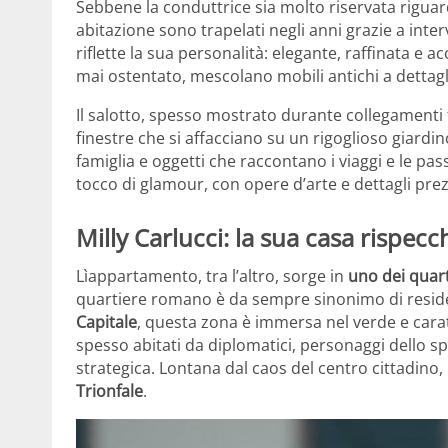
Sebbene la conduttrice sia molto riservata riguardo
abitazione sono trapelati negli anni grazie a interv
riflette la sua personalità: elegante, raffinata e a
mai ostentato, mescolano mobili antichi a dettag
Il salotto, spesso mostrato durante collegamenti 
finestre che si affacciano su un rigoglioso giardino
famiglia e oggetti che raccontano i viaggi e le p
tocco di glamour, con opere d’arte e dettagli prez
Milly Carlucci: la sua casa rispecch
Lìappartamento, tra l’altro, sorge in
uno dei quarti
quartiere romano è da sempre sinonimo di residenz
Capitale
, questa zona è immersa nel verde e caratt
spesso abitati da diplomatici, personaggi dello s
strategica. Lontana dal caos del centro cittadino,
Trionfale
.