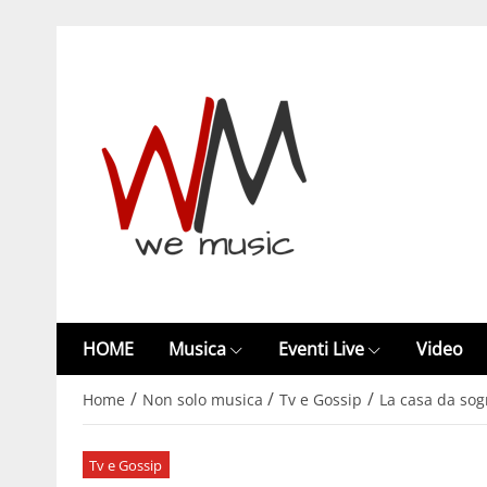
HOME
Musica
Eventi Live
Video
/
/
/
Home
Non solo musica
Tv e Gossip
La casa da sogn
Tv e Gossip