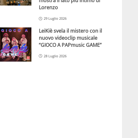
mostra il lato più intimo di
Lorenzo
29 Luglio 2026
LeiKiè svela il mistero con il
nuovo videoclip musicale
“GIOCO A PAPmusic GAME”
28 Luglio 2026