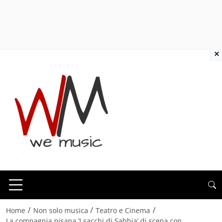
×
/
/
/
Home
Non solo musica
Teatro e Cinema
La compagnia pisana ‘I sacchi di Sabbia’ di scena con