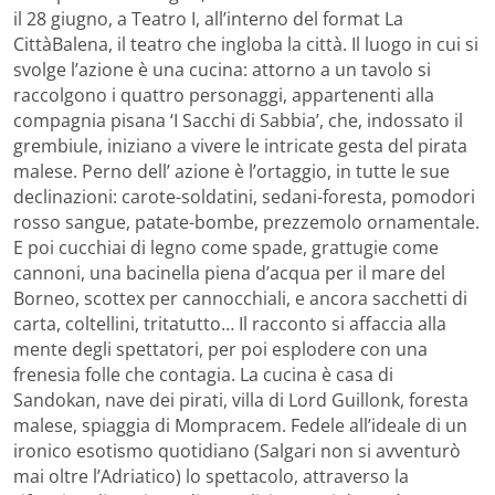
il 28 giugno, a Teatro I, all’interno del format La
CittàBalena, il teatro che ingloba la città. Il luogo in cui si
svolge l’azione è una cucina: attorno a un tavolo si
raccolgono i quattro personaggi, appartenenti alla
compagnia pisana ‘I Sacchi di Sabbia’, che, indossato il
grembiule, iniziano a vivere le intricate gesta del pirata
malese. Perno dell’ azione è l’ortaggio, in tutte le sue
declinazioni: carote-soldatini, sedani-foresta, pomodori
rosso sangue, patate-bombe, prezzemolo ornamentale.
E poi cucchiai di legno come spade, grattugie come
cannoni, una bacinella piena d’acqua per il mare del
Borneo, scottex per cannocchiali, e ancora sacchetti di
carta, coltellini, tritatutto… Il racconto si affaccia alla
mente degli spettatori, per poi esplodere con una
frenesia folle che contagia. La cucina è casa di
Sandokan, nave dei pirati, villa di Lord Guillonk, foresta
malese, spiaggia di Mompracem. Fedele all’ideale di un
ironico esotismo quotidiano (Salgari non si avventurò
mai oltre l’Adriatico) lo spettacolo, attraverso la