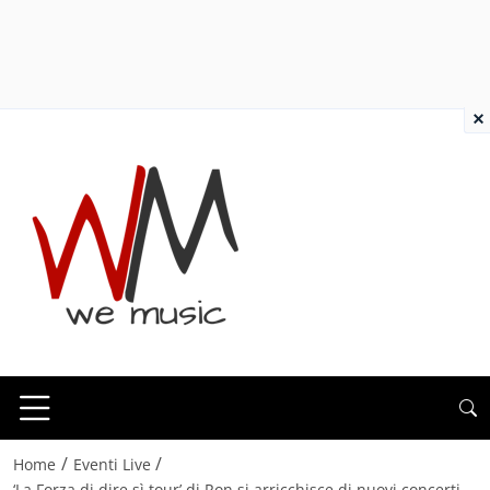
×
/
/
Home
Eventi Live
‘La Forza di dire sì tour’ di Ron si arricchisce di nuovi concerti