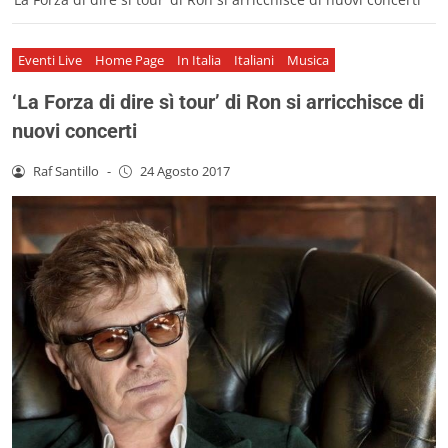
Eventi Live
Home Page
In Italia
Italiani
Musica
‘La Forza di dire sì tour’ di Ron si arricchisce di
nuovi concerti
Raf Santillo
-
24 Agosto 2017