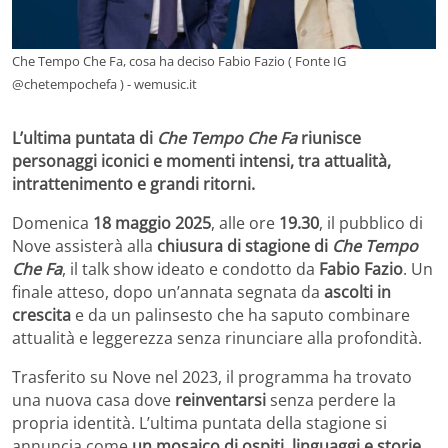
Che Tempo Che Fa, cosa ha deciso Fabio Fazio ( Fonte IG
@chetempochefa ) - wemusic.it
L’ultima puntata di
Che Tempo Che Fa
riunisce
personaggi iconici e momenti intensi, tra attualità,
intrattenimento e grandi ritorni.
Domenica
18 maggio 2025
, alle ore
19.30
, il pubblico di
Nove assisterà alla
chiusura di stagione di
Che Tempo
Che Fa
, il talk show ideato e condotto da
Fabio Fazio
. Un
finale atteso, dopo un’annata segnata da
ascolti in
crescita
e da un palinsesto che ha saputo combinare
attualità e leggerezza senza rinunciare alla profondità.
Trasferito su Nove nel 2023, il programma ha trovato
una nuova casa dove
reinventarsi
senza perdere la
propria identità. L’ultima puntata della stagione si
annuncia come
un mosaico di ospiti, linguaggi e storie
,