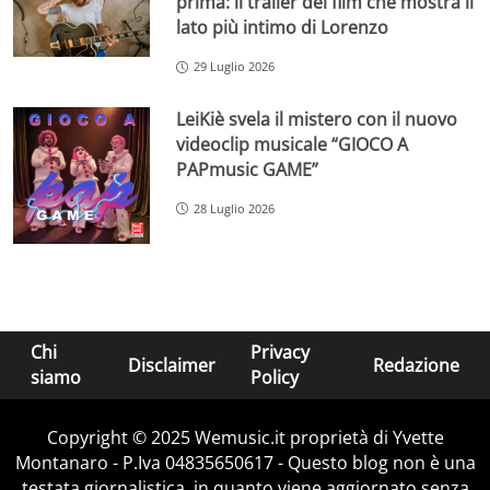
prima: il trailer del film che mostra il
lato più intimo di Lorenzo
29 Luglio 2026
LeiKiè svela il mistero con il nuovo
videoclip musicale “GIOCO A
PAPmusic GAME”
28 Luglio 2026
Chi
Privacy
Disclaimer
Redazione
siamo
Policy
Copyright © 2025 Wemusic.it proprietà di Yvette
Montanaro - P.Iva 04835650617 - Questo blog non è una
testata giornalistica, in quanto viene aggiornato senza