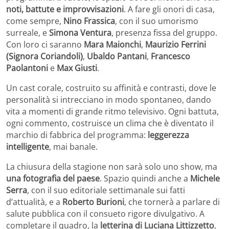
noti, battute e improvvisazioni
. A fare gli onori di casa,
come sempre,
Nino Frassica
, con il suo umorismo
surreale, e
Simona Ventura
, presenza fissa del gruppo.
Con loro ci saranno
Mara Maionchi
,
Maurizio Ferrini
(Signora Coriandoli)
,
Ubaldo Pantani
,
Francesco
Paolantoni
e
Max Giusti
.
Un cast corale, costruito su affinità e contrasti, dove le
personalità si intrecciano in modo spontaneo, dando
vita a momenti di grande ritmo televisivo. Ogni battuta,
ogni commento, costruisce un clima che è diventato il
marchio di fabbrica del programma:
leggerezza
intelligente
, mai banale.
La chiusura della stagione non sarà solo uno show, ma
una fotografia del paese
. Spazio quindi anche a
Michele
Serra
, con il suo editoriale settimanale sui fatti
d’attualità, e a
Roberto Burioni
, che tornerà a parlare di
salute pubblica con il consueto rigore divulgativo. A
completare il quadro, la
letterina di Luciana Littizzetto
,