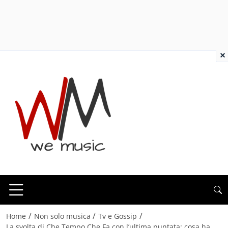
×
/
/
/
Home
Non solo musica
Tv e Gossip
La svolta di Che Tempo Che Fa con l’ultima puntata: cosa ha