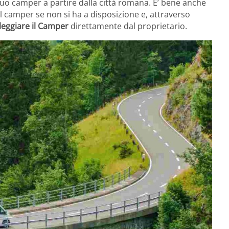
 tuo camper a partire dalla città romana. E’ bene anche
l camper se non si ha a disposizione e, attraverso
leggiare il Camper
direttamente dal proprietario.