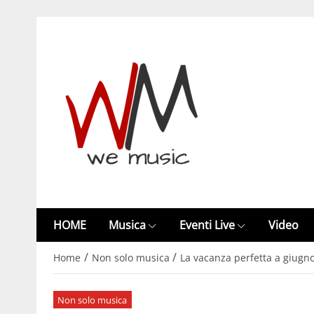
HOME
Musica
Eventi Live
Video
/
/
Home
Non solo musica
La vacanza perfetta a giugn
Non solo musica