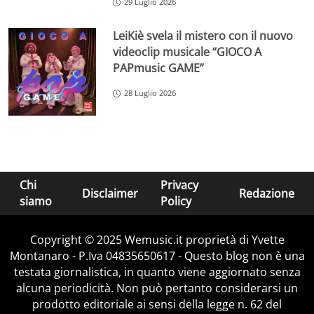
29 Luglio 2026
LeiKiè svela il mistero con il nuovo
videoclip musicale “GIOCO A
PAPmusic GAME”
28 Luglio 2026
Chi
Privacy
Disclaimer
Redazione
siamo
Policy
Copyright © 2025 Wemusic.it proprietà di Yvette
Montanaro - P.Iva 04835650617 - Questo blog non è una
testata giornalistica, in quanto viene aggiornato senza
alcuna periodicità. Non può pertanto considerarsi un
prodotto editoriale ai sensi della legge n. 62 del