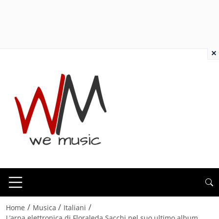
×
/
/
/
Home
Musica
Italiani
L’arpa elettronica di Floraleda Sacchi nel suo ultimo album