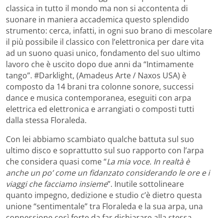
classica in tutto il mondo ma non si accontenta di
suonare in maniera accademica questo splendido
strumento: cerca, infatti, in ogni suo brano di mescolare
il più possibile il classico con l’elettronica per dare vita
ad un suono quasi unico, fondamento del suo ultimo
lavoro che è uscito dopo due anni da “Intimamente
tango”. #Darklight, (Amadeus Arte / Naxos USA) è
composto da 14 brani tra colonne sonore, successi
dance e musica contemporanea, eseguiti con arpa
elettrica ed elettronica e arrangiati o composti tutti
dalla stessa Floraleda.
Con lei abbiamo scambiato qualche battuta sul suo
ultimo disco e soprattutto sul suo rapporto con l’arpa
che considera quasi come “
La mia voce. I
n realtà è
anche un po’ come un fidanzato considerando le ore e i
viaggi che facciamo insieme
”. Inutile sottolineare
quanto impegno, dedizione e studio c’è dietro questa
unione “sentimentale” tra Floraleda e la sua arpa, una
connessione così forte da far dichiarare alla stessa