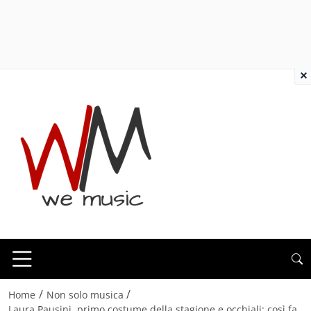
×
/
/
Home
Non solo musica
Laura Pausini, primo costume della stagione e occhiali: così fa