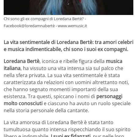
Chi sono gli ex compagni di Loredana Bertè? -
Facebook@loredamnabertè - www.wemusic.it
La vita sentimentale di Loredana Bertè: tra amori celebri
e musica indimenticabile, chi sono i suoi ex compagni.
Loredana Bertè
, iconica e ribelle figura della
musica
italiana
, ha vissuto una vita intensa sia sul palco che
nella sfera privata. La sua vita sentimentale è stata
caratterizzata da relazioni con uomini altrettanto noti,
che hanno segnato momenti importanti della sua
esistenza. Tra questi, spiccano i nomi di
personaggi
molto conosciuti
e ciascuno ha avuto un ruolo speciale
nella storia personale della cantante.
La vita amorosa di Loredana Bertè è stata tanto
tumultuosa quanto intensa rispecchiando il suo spirito
libero e indomabile.
I suoi ex fidanzati
, pur nelle loro