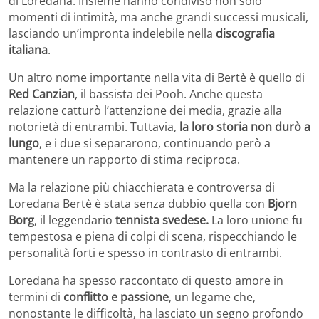
di Loredana. Insieme hanno condiviso non solo
momenti di intimità, ma anche grandi successi musicali,
lasciando un’impronta indelebile nella
discografia
italiana
.
Un altro nome importante nella vita di Bertè è quello di
Red Canzian
, il bassista dei Pooh. Anche questa
relazione catturò l’attenzione dei media, grazie alla
notorietà di entrambi. Tuttavia,
la loro storia non durò a
lungo
, e i due si separarono, continuando però a
mantenere un rapporto di stima reciproca.
Ma la relazione più chiacchierata e controversa di
Loredana Bertè è stata senza dubbio quella con
Bjorn
Borg
, il leggendario
tennista svedese.
La loro unione fu
tempestosa e piena di colpi di scena, rispecchiando le
personalità forti e spesso in contrasto di entrambi.
Loredana ha spesso raccontato di questo amore in
termini di
conflitto e passione
, un legame che,
nonostante le difficoltà, ha lasciato un segno profondo