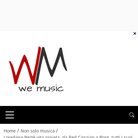
×
/
/
Home
Non solo musica
Loredana Bertè vita privata, da Red Canzian a Borg, tutti i suoi