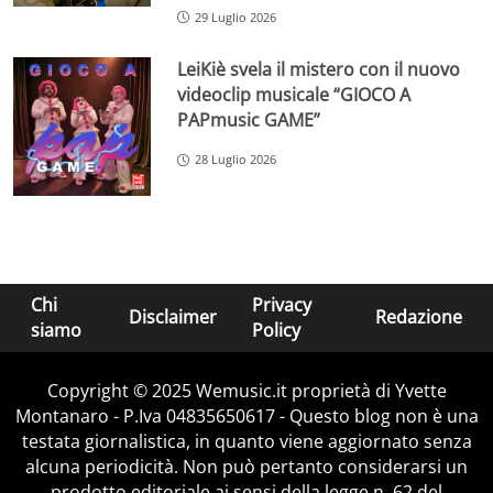
29 Luglio 2026
LeiKiè svela il mistero con il nuovo
videoclip musicale “GIOCO A
PAPmusic GAME”
28 Luglio 2026
Chi
Privacy
Disclaimer
Redazione
siamo
Policy
Copyright © 2025 Wemusic.it proprietà di Yvette
Montanaro - P.Iva 04835650617 - Questo blog non è una
testata giornalistica, in quanto viene aggiornato senza
alcuna periodicità. Non può pertanto considerarsi un
prodotto editoriale ai sensi della legge n. 62 del