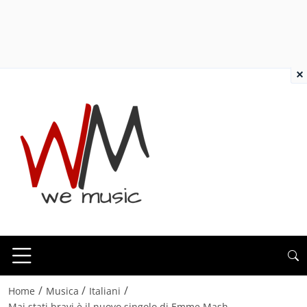
×
/
/
/
Home
Musica
Italiani
Mai stati bravi è il nuovo singolo di Emme Mash