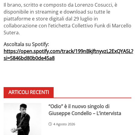
Il brano, scritto e composto da Lorenzo Cosucci, è
disponibile in streaming e download su tutte le
piattaforme e store digitali dal 29 luglio in
collaborazione con l’etichetta Collettivo Funk di Marcello
Sutera.
Ascoltala su Spotify:
https://open.spotify.com/track/199nBkjftnyvzL2ExQYA5L?
si=5846bd80b0de45a8
ARTICOLI RECENTI
“Odio” è il nuovo singolo di
Giuseppe Condello – L’intervista
4 Agosto 2026