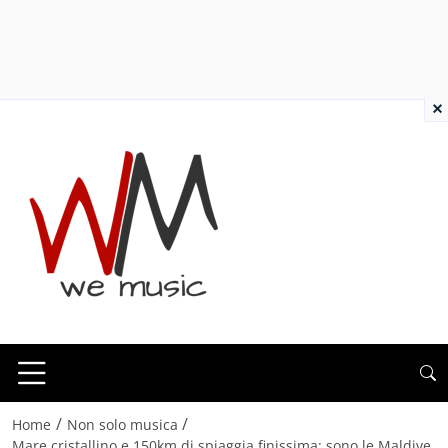
×
/
/
Home
Non solo musica
Mare cristallino e 150km di spiaggia finissima: sono le Maldive