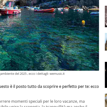
ambiente del 2025 , ecco i dettagli- wemusic.it
uesto è il posto tutto da scoprire e perfetto per te: ecco
scorrere momenti speciali per le loro vacanze, ma
bile unire la scoperta, la tranquillità ma anche il