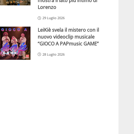
mostra il lato più intimo di
Lorenzo
29 Luglio 2026
LeiKiè svela il mistero con il
nuovo videoclip musicale
“GIOCO A PAPmusic GAME”
28 Luglio 2026