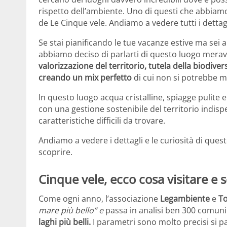
rispetto dell’ambiente. Uno di questi che abbiamo
de Le Cinque vele. Andiamo a vedere tutti i dettagl
Se stai pianificando le tue vacanze estive ma sei 
abbiamo deciso di parlarti di questo luogo meravi
valorizzazione del territorio, tutela della biodi
creando un mix perfetto
di cui non si potrebbe m
In questo luogo acqua cristalline, spiagge pulite 
con una gestione sostenibile del territorio indis
caratteristiche difficili da trovare.
Andiamo a vedere i dettagli e le curiosità di ques
scoprire.
Cinque vele, ecco cosa visitare e sc
Come ogni anno, l’associazione
Legambiente
e
To
mare più bello” e
passa in analisi ben 300 comuni 
laghi più belli.
I parametri sono molto precisi si p