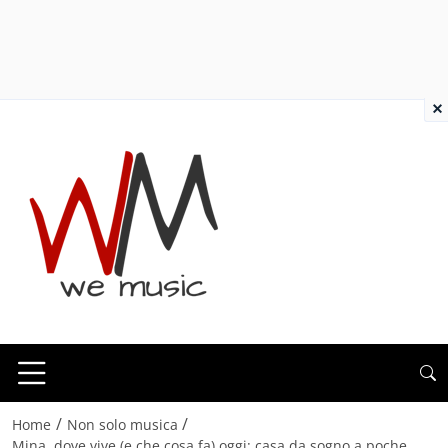
×
/
/
Home
Non solo musica
Mina, dove vive (e che cosa fa) oggi: casa da sogno a poche