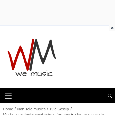
×
/
/
/
Home
Non solo musica
Tv e Gossip
Morta la cantante amatissima: l’annuncio che ha sconvolto