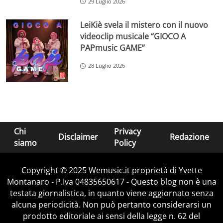
29 Luglio 2026
LeiKiè svela il mistero con il nuovo
videoclip musicale “GIOCO A
PAPmusic GAME”
28 Luglio 2026
Chi
Privacy
Disclaimer
Redazione
siamo
Policy
Copyright © 2025 Wemusic.it proprietà di Yvette
Montanaro - P.Iva 04835650617 - Questo blog non è una
testata giornalistica, in quanto viene aggiornato senza
alcuna periodicità. Non può pertanto considerarsi un
prodotto editoriale ai sensi della legge n. 62 del