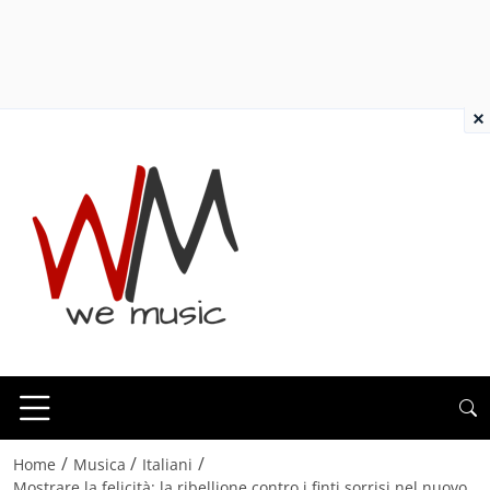
×
/
/
/
Home
Musica
Italiani
Mostrare la felicità: la ribellione contro i finti sorrisi nel nuovo