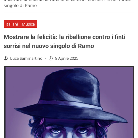
singolo di Ramo
Italiani
Musica
Mostrare la felicità: la ribellione contro i finti
sorrisi nel nuovo singolo di Ramo
Luca Sammartino
-
8 Aprile 2025