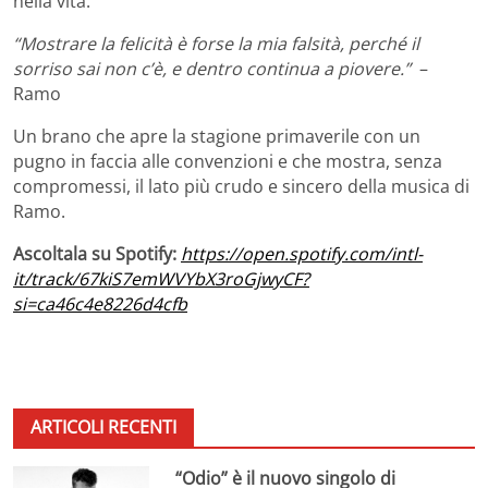
nella vita.
“Mostrare la felicità è forse la mia falsità, perché il
sorriso sai non c’è, e dentro continua a piovere.”
–
Ramo
Un brano che apre la stagione primaverile con un
pugno in faccia alle convenzioni e che mostra, senza
compromessi, il lato più crudo e sincero della musica di
Ramo.
Ascoltala su Spotify:
https://open.spotify.com/intl-
it/track/67kiS7emWVYbX3roGjwyCF?
si=ca46c4e8226d4cfb
ARTICOLI RECENTI
“Odio” è il nuovo singolo di