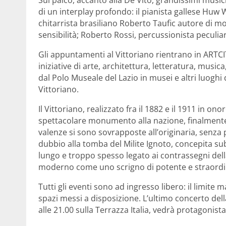
di un interplay profondo: il pianista gallese Huw Wa
chitarrista brasiliano Roberto Taufic autore di mo
sensibilità; Roberto Rossi, percussionista peculi
Gli appuntamenti al Vittoriano rientrano in ARTCI
iniziative di arte, architettura, letteratura, mus
dal Polo Museale del Lazio in musei e altri luoghi 
Vittoriano.
Il Vittoriano, realizzato fra il 1882 e il 1911 in onor
spettacolare monumento alla nazione, finalmente u
valenze si sono sovrapposte all’originaria, senza 
dubbio alla tomba del Milite Ignoto, concepita su
lungo e troppo spesso legato ai contrassegni della r
moderno come uno scrigno di potente e straordin
Tutti gli eventi sono ad ingresso libero: il limite 
spazi messi a disposizione. L’ultimo concerto de
alle 21.00 sulla Terrazza Italia, vedrà protagonis