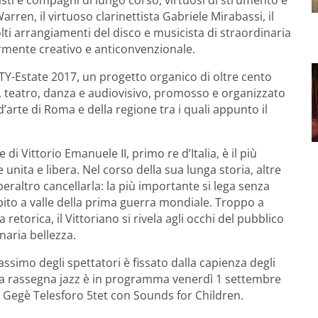
rren, il virtuoso clarinettista Gabriele Mirabassi, il
lti arrangiamenti del disco e musicista di straordinaria
armente creativo e anticonvenzionale.
TY-Estate 2017, un progetto organico di oltre cento
ica, teatro, danza e audiovisivo, promosso e organizzato
d’arte di Roma e della regione tra i quali appunto il
e di Vittorio Emanuele II, primo re d’Italia, è il più
nita e libera. Nel corso della sua lunga storia, altre
peraltro cancellarla: la più importante si lega senza
bito a valle della prima guerra mondiale. Troppo a
etorica, il Vittoriano si rivela agli occhi del pubblico
aria bellezza.
massimo degli spettatori è fissato dalla capienza degli
lla rassegna jazz è in programma venerdì 1 settembre
ta Gegè Telesforo 5tet con Sounds for Children.