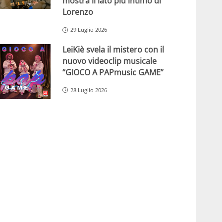
mostra il lato più intimo di
Lorenzo
29 Luglio 2026
LeiKiè svela il mistero con il
nuovo videoclip musicale
“GIOCO A PAPmusic GAME”
28 Luglio 2026