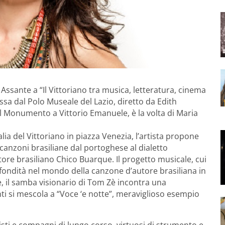
 Assante a “Il Vittoriano tra musica, letteratura, cinema
ossa dal Polo Museale del Lazio, diretto da Edith
 del Monumento a Vittorio Emanuele, è la volta di Maria
alia del Vittoriano in piazza Venezia, l’artista propone
canzoni brasiliane dal portoghese al dialetto
ore brasiliano Chico Buarque. Il progetto musicale, cui
rofondità nel mondo della canzone d’autore brasiliana in
, il samba visionario di Tom Zè incontra una
i si mescola a “Voce ‘e notte”, meraviglioso esempio
isti e compagni di lungo corso, virtuosi di strumento e