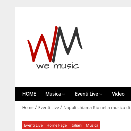
HOME
Musica
Eventi Live
Video
/
/
Home
Eventi Live
Napoli chiama Rio nella musica di M
Eventi Live
Home Page
Italiani
Musica