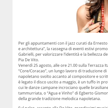
Per gli appuntamenti con il jazz curati da Ernesto
e architettura”, la rassegna di eventi estivi prom
Gabrielli, per valorizzare l’identità e la bellezza
Pia De Vito.
Venerdì 25 agosto, alle ore 21.00 sulla Terrazza It
“Core/Coracao”, un lungo lavoro di traduzione di 
napoletano svolto accanto al compositore e scritt
è legato il disco uscito a maggio, è un tuffo in p
cui le danze campane incrociano quelle brasiliane
tammurriata, o “Agua e Vinho” di Egberto Gismont
della grande tradizione melodica napoletana.
Sul palco, accanto alla De Vito, grandissimi music