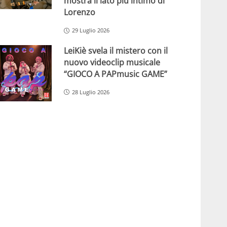
mostra il lato più intimo di
Lorenzo
29 Luglio 2026
LeiKiè svela il mistero con il
nuovo videoclip musicale
“GIOCO A PAPmusic GAME”
28 Luglio 2026