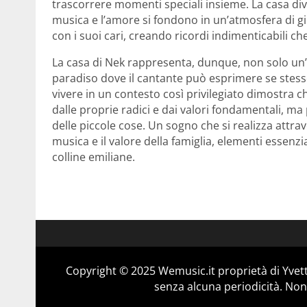
trascorrere momenti speciali insieme. La casa div
musica e l’amore si fondono in un’atmosfera di gio
con i suoi cari, creando ricordi indimenticabili che
La casa di Nek rappresenta, dunque, non solo un
paradiso dove il cantante può esprimere se stess
vivere in un contesto così privilegiato dimostra
dalle proprie radici e dai valori fondamentali, ma 
delle piccole cose. Un sogno che si realizza attra
musica e il valore della famiglia, elementi essenzi
colline emiliane.
Copyright © 2025 Wemusic.it proprietà di Yvett
senza alcuna periodicità. Non