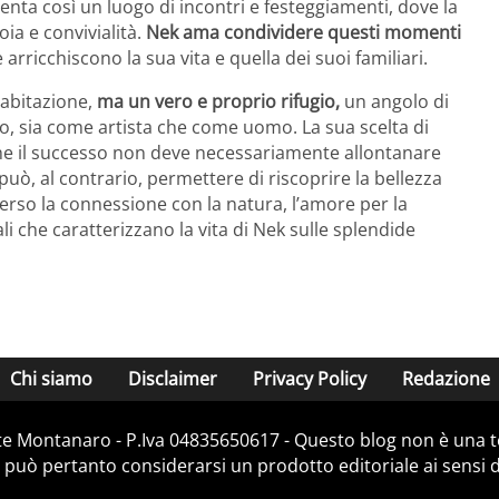
enta così un luogo di incontri e festeggiamenti, dove la
ia e convivialità.
Nek ama condividere questi momenti
 arricchiscono la sua vita e quella dei suoi familiari.
’abitazione,
ma un vero e proprio rifugio,
un angolo di
o, sia come artista che come uomo. La sua scelta di
 che il successo non deve necessariamente allontanare
può, al contrario, permettere di riscoprire la bellezza
verso la connessione con la natura, l’amore per la
ali che caratterizzano la vita di Nek sulle splendide
Chi siamo
Disclaimer
Privacy Policy
Redazione
e Montanaro - P.Iva 04835650617 - Questo blog non è una te
 può pertanto considerarsi un prodotto editoriale ai sensi de