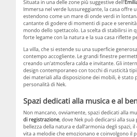
Situata in una delle zone più suggestive dell’
Emil
Immersa nel verde lussureggiante, la casa offre una
estendono come un mare di onde verdi in lontan
cantante di godere di momenti di pace e serenità, 
mondo dello spettacolo. La scelta di stabilirsi i
forte legame con la natura e la sua casa riflette
La villa, che si estende su una superficie genero
contempo accogliente. Le grandi finestre permetton
creando un’atmosfera calda e invitante. Gli inte
design contemporaneo con tocchi di rusticità tipici
dei materiali alla disposizione dei mobili, è stato
personalità di Nek.
Spazi dedicati alla musica e al be
Non mancano, ovviamente, spazi dedicati alla mus
di registrazione
, dove Nek può dedicarsi alla sua 
bellezza della natura e dall’armonia degli spazi, i
vita a melodie che emozionano e coinvolgono il p