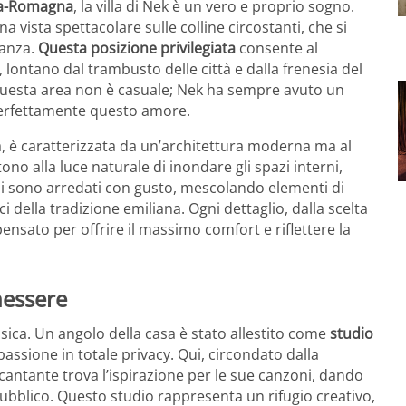
ia-Romagna
, la villa di Nek è un vero e proprio sogno.
 vista spettacolare sulle colline circostanti, che si
anza.
Questa posizione privilegiata
consente al
lontano dal trambusto delle città e dalla frenesia del
n questa area non è casuale; Nek ha sempre avuto un
 perfettamente questo amore.
sa, è caratterizzata da un’architettura moderna ma al
o alla luce naturale di inondare gli spazi interni,
rni sono arredati con gusto, mescolando elementi di
 della tradizione emiliana. Ogni dettaglio, dalla scelta
 pensato per offrire il massimo comfort e riflettere la
nessere
ica. Un angolo della casa è stato allestito come
studio
passione in totale privacy. Qui, circondato dalla
l cantante trova l’ispirazione per le sue canzoni, dando
ubblico. Questo studio rappresenta un rifugio creativo,