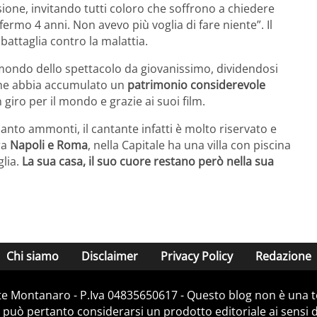
sione, invitando tutti coloro che soffrono a chiedere
ermo 4 anni. Non avevo più voglia di fare niente”. Il
battaglia contro la malattia.
mondo dello spettacolo da giovanissimo, dividendosi
che abbia accumulato un
patrimonio considerevole
n giro per il mondo e grazie ai suoi film.
nto ammonti, il cantante infatti è molto riservato e
ra
Napoli e Roma
, nella Capitale ha una villa con piscina
glia.
La sua casa, il suo cuore restano però nella sua
Chi siamo
Disclaimer
Privacy Policy
Redazione
e Montanaro - P.Iva 04835650617 - Questo blog non è una te
 può pertanto considerarsi un prodotto editoriale ai sensi de