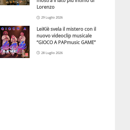
mostra il lato più intimo di
Lorenzo
29 Luglio 2026
LeiKiè svela il mistero con il
nuovo videoclip musicale
“GIOCO A PAPmusic GAME”
28 Luglio 2026