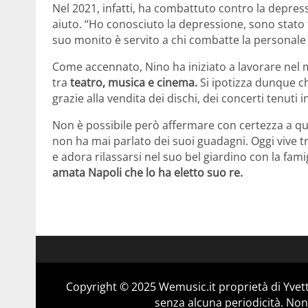
Nel 2021, infatti, ha combattuto contro la depres
aiuto. “Ho conosciuto la depressione, sono stato f
suo monito è servito a chi combatte la personale 
Come accennato, Nino ha iniziato a lavorare nel 
tra
teatro, musica e cinema.
Si ipotizza dunque 
grazie alla vendita dei dischi, dei concerti tenuti i
Non è possibile però affermare con certezza a qua
non ha mai parlato dei suoi guadagni. Oggi vive t
e adora rilassarsi nel suo bel giardino con la fami
amata Napoli che lo ha eletto suo re.
Copyright © 2025 Wemusic.it proprietà di Yvett
senza alcuna periodicità. Non