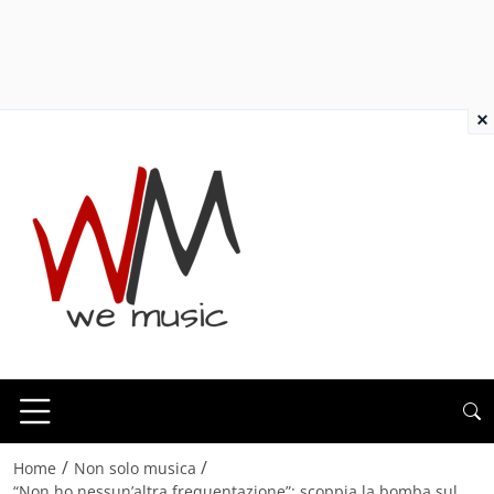
×
/
/
Home
Non solo musica
“Non ho nessun’altra frequentazione”: scoppia la bomba sul