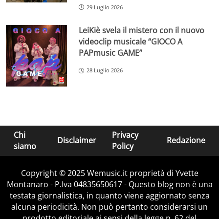
29 Luglio 2026
LeiKiè svela il mistero con il nuovo
videoclip musicale “GIOCO A
PAPmusic GAME”
28 Luglio 2026
Chi
Privacy
Disclaimer
Redazione
siamo
Policy
Copyright © 2025 Wemusic.it proprietà di Yvette
Montanaro - P.Iva 04835650617 - Questo blog non è una
testata giornalistica, in quanto viene aggiornato senza
alcuna periodicità. Non può pertanto considerarsi un
prodotto editoriale ai sensi della legge n. 62 del