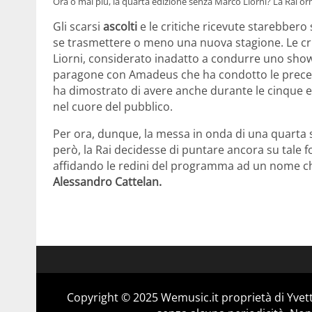
Ora o mai più, la quarta edizione senza Marco Liorni? La Rai or
Gli scarsi
ascolti
e le critiche ricevute starebber
se trasmettere o meno una nuova stagione. Le cri
Liorni, considerato inadatto a condurre uno show m
paragone con Amadeus che ha condotto le precede
ha dimostrato di avere anche durante le cinque edi
nel cuore del pubblico.
Per ora, dunque, la messa in onda di una quarta s
però, la Rai decidesse di puntare ancora su tale
affidando le redini del programma ad un nome c
Alessandro Cattelan.
Copyright © 2025 Wemusic.it proprietà di Yvett