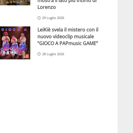
mostra il lato più intimo di
Lorenzo
29 Luglio 2026
LeiKiè svela il mistero con il
nuovo videoclip musicale
“GIOCO A PAPmusic GAME”
28 Luglio 2026