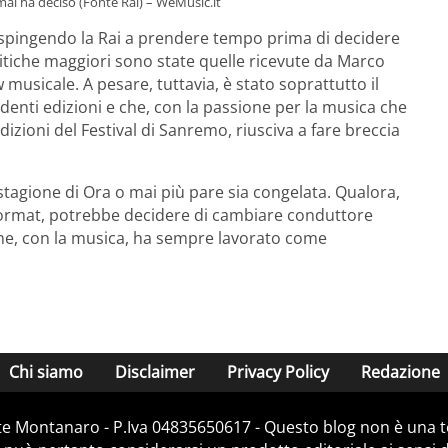
mai ha deciso (Fonte Rai) – WeMusic.it
o spingendo la Rai a prendere tempo prima di decidere
tiche maggiori sono state quelle ricevute da Marco
usicale. A pesare, tuttavia, è stato soprattutto il
nti edizioni e che, con la passione per la musica che
zioni del Festival di Sanremo, riusciva a fare breccia
tagione di Ora o mai più pare sia congelata. Qualora,
 format, potrebbe decidere di cambiare conduttore
he, con la musica, ha sempre lavorato come
Chi siamo
Disclaimer
Privacy Policy
Redazione
e Montanaro - P.Iva 04835650617 - Questo blog non è una te