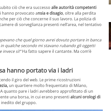
subito ciò che era successo
alle autorità competenti
li hanno provocato a
nsia e disagio
, oltre alla perdita
che per ciò che concerne il suo lavoro. La polizia di
camere di sorveglianza presenti nell’area, nel tentativo
apevano che quel giorno avrei dovuto portare in banca
he in qualche secondo mi stavano rubando gli oggetti
 invece sì!”
Ha fatto sapere il cantante. Ma com’è
a hanno portato via i ladri
acendo il giro del web. Le prime ricostruzioni
ezia,
un quartiere molto frequentato di Milano,
 A quanto pare i ladri avrebbero approfittato di un
ente una borsa, in cui erano presenti
alcuni orologi di
m inedito del gruppo.