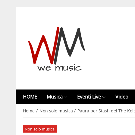
HOME
Musica
Eventi Live
Video
/
/
Home
Non solo musica
Paura per Stash dei The Kolo
Non solo musica