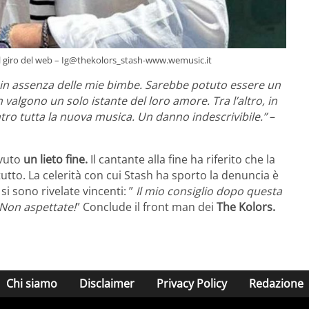
o il giro del web – Ig@thekolors_stash-www.wemusic.it
 in assenza delle mie bimbe. Sarebbe potuto essere un
valgono un solo istante del loro amore. Tra l’altro, in
ro tutta la nuova musica. Un danno indescrivibile.”
–
vuto
un lieto fine.
Il cantante alla fine ha riferito che la
tutto. La celerità con cui Stash ha sporto la denuncia è
 si sono rivelate vincenti: ”
Il mio consiglio dopo questa
Non aspettate!
” Conclude il front man dei
The Kolors.
Chi siamo
Disclaimer
Privacy Policy
Redazione