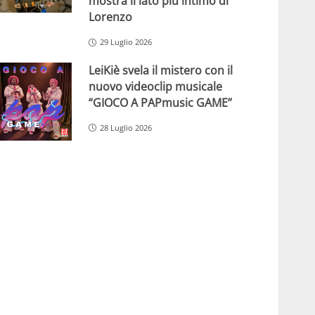
mostra il lato più intimo di
Lorenzo
29 Luglio 2026
LeiKiè svela il mistero con il
nuovo videoclip musicale
“GIOCO A PAPmusic GAME”
28 Luglio 2026