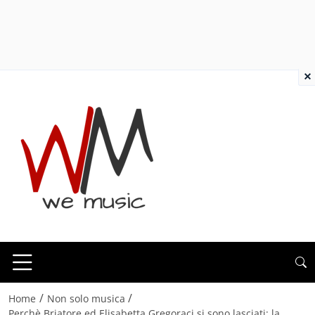
×
/
/
Home
Non solo musica
Perchè Briatore ed Elisabetta Gregoraci si sono lasciati: la