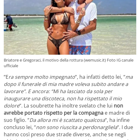
Briatore e Gregoraci, il motivo della rottura (wemusic.it) Foto IG canale
ufficiale
“E
ra sempre molto impegnato
“, ha infatti detto lei, “
ma
dopo il funerale di mia madre voleva subito andare a
lavorare”. E ancora: “Mi ha lasciato da sola per
inaugurare una discoteca, non ha rispettato il mio
dolore
“. La soubrette ha inoltre svelato che lui
non
avrebbe portato rispetto per la compagna
e madre di
suo figlio. “
Da allora mi è scattato qualcosa
“, ha infine
concluso lei, “
non sono riuscita a perdonargliela
“. I due
hanno così preso due strade diverse, anche se negli