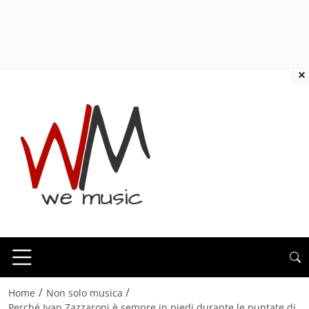
×
/
/
Home
Non solo musica
Perché Ivan Zazzaroni è sempre in piedi durante le puntate di