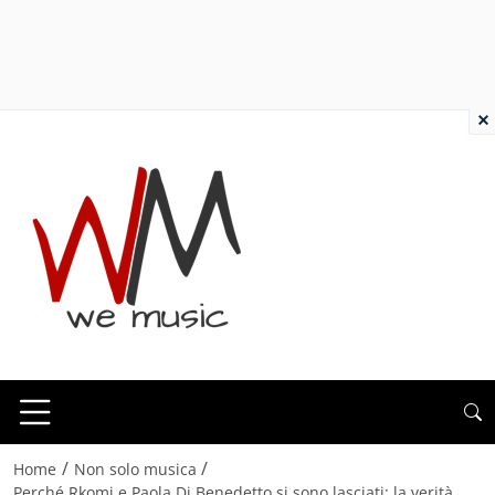
×
/
/
Home
Non solo musica
Perché Rkomi e Paola Di Benedetto si sono lasciati: la verità