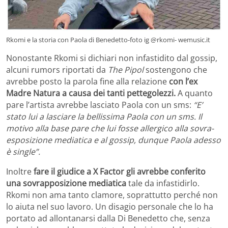
Rkomi e la storia con Paola di Benedetto-foto ig @rkomi- wemusic.it
Nonostante Rkomi si dichiari non infastidito dal gossip,
alcuni rumors riportati da
The Pipol
sostengono che
avrebbe posto la parola fine alla relazione
con l’ex
Madre Natura a causa dei tanti pettegolezzi.
A quanto
pare l’artista avrebbe lasciato Paola con un sms:
“E’
stato lui a lasciare la bellissima Paola con un sms. Il
motivo alla base pare che lui fosse allergico alla sovra-
esposizione mediatica e al gossip, dunque Paola adesso
è single”.
Inoltre
fare il giudice a X Factor gli avrebbe conferito
una sovrapposizione mediatica
tale da infastidirlo.
Rkomi non ama tanto clamore, soprattutto perché non
lo aiuta nel suo lavoro. Un disagio personale che lo ha
portato ad allontanarsi dalla Di Benedetto che, senza