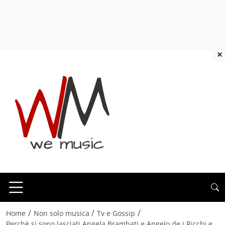
×
/
/
/
Home
Non solo musica
Tv e Gossip
Perchè si sono lasciati Angela Brambati e Angelo de i Ricchi e