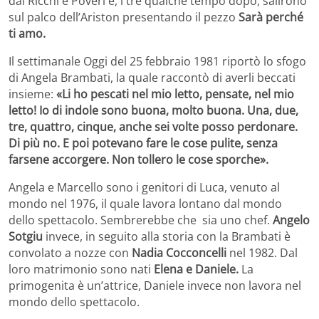
dai Ricchi e Poveri e, i tre qualche tempo dopo, salirono
sul palco dell’Ariston presentando il pezzo
Sarà perché
ti amo.
Il settimanale Oggi del 25 febbraio 1981 riportò lo sfogo
di Angela Brambati, la quale raccontò di averli beccati
insieme:
«Li ho pescati nel mio letto, pensate, nel mio
letto! Io di indole sono buona, molto buona. Una, due,
tre, quattro, cinque, anche sei volte posso perdonare.
Di più no. E poi potevano fare le cose pulite, senza
farsene accorgere. Non tollero le cose sporche».
Angela e Marcello sono i genitori di Luca, venuto al
mondo nel 1976, il quale lavora lontano dal mondo
dello spettacolo. Sembrerebbe che sia uno chef.
Angelo
Sotgiu
invece, in seguito alla storia con la Brambati è
convolato a nozze con
Nadia Cocconcelli
nel 1982. Dal
loro matrimonio sono nati
Elena e Daniele.
La
primogenita è un’attrice, Daniele invece non lavora nel
mondo dello spettacolo.