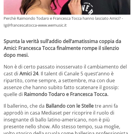
Perchè Raimondo Todaro e Francesca Tocca hanno lasciato Amici? -
Ig@francescatocca-www.wemusic.it
Spunta la verità sull’addio dell’amatissima coppia da
Amici: Francesca Tocca finalmente rompe il silenzio
dopo mesi.
Non è di certo passato inosservato il cambiamento del
cast di
Amici 24
. Il talent di Canale 5 quest’anno è
ripartito, come sempre, a settembre, ma con due
assenze che hanno subito fatto scatenare il gossip:
quelle di
Raimondo Todaro e Francesca Tocca.
Il ballerino, che da
Ballando con le Stelle
tre anni fa
approdò in casa Mediaset per ricoprire il ruolo di
insegnante di ballo latino-americano, non è più
presente nello show. Allo stesso tempo, sua moglie,
volto storico della scuola come ballerina professionista