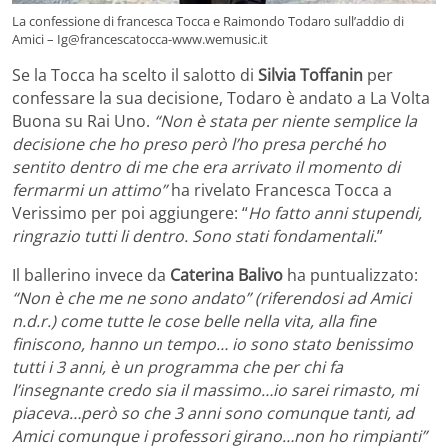
La confessione di francesca Tocca e Raimondo Todaro sull’addio di
Amici – Ig@francescatocca-www.wemusic.it
Se la Tocca ha scelto il salotto di
Silvia Toffanin
per
confessare la sua decisione, Todaro è andato a La Volta
Buona su Rai Uno.
“Non è stata per niente semplice la
decisione che ho preso però l’ho presa perché ho
sentito dentro di me che era arrivato il momento di
fermarmi un attimo”
ha rivelato Francesca Tocca a
Verissimo per poi aggiungere: “
Ho fatto anni stupendi,
ringrazio tutti li dentro. Sono stati fondamentali.
”
Il ballerino invece da
Caterina Balivo
ha puntualizzato:
“Non è che me ne sono andato” (riferendosi ad Amici
n.d.r.) come tutte le cose belle nella vita, alla fine
finiscono, hanno un tempo… io sono stato benissimo
tutti i 3 anni, è un programma che per chi fa
l’insegnante credo sia il massimo…io sarei rimasto, mi
piaceva…però so che 3 anni sono comunque tanti, ad
Amici comunque i professori girano…non ho rimpianti”