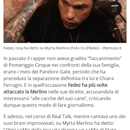
Fedez, cosa ha detto su Myrta Merlino (Foto IG @fedez) – Wemusic.it
In passato il rapper non aveva gradito “l’accanimento”
di Pomeriggio Cinque nei confronti della sua famiglia,
erano i mesi del Pandoro Gate, periodo che ha
preceduto la separazione definitiva tra lui e Chiara
Ferragni. E in quell’occasione
Fedez ha più volte
attaccato la Merlino
nelle sue dirette, accusandola di
interessarsi “alle cacche del suo cane”, criticando
dunque questo modo di fare giornalismo.
E adesso, nel corso di Real Talk, mentre cantava uno dei
suoi brani improvvisati, su Myrta Merlino ha detto:
“
Ogni ca**o della mia vita diventa un ca**o di Stato