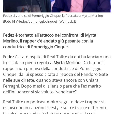
Fedez si vendica di Pomeriggio Cinque, la frecciata a Myrta Merlino
(Foto IG @fedez/pomeriggiocinque) - Wemusic.it
Fedez è tornato all’attacco nei confronti di Myrta
Merlino, il rapper c’è andato giù pesante con la
conduttrice di Pomeriggio Cinque.
Fedez
è stato ospite di Real Talk e da qui ha lanciato una
frecciata in piena regola a
Myrta Merlino
. Da tempo il
rapper non parlava della conduttrice di Pomeriggio
Cinque, da lui spesso citata all’epoca del Pandoro Gate
nelle sue dirette, quando stava ancora con Chiara
Ferragni. Dopo mesi di silenzio pare che l’ex marito
dell’influencer si sia voluto “vendicare”.
Real Talk è un podcast molto seguito dove i rapper si
esibiscono in canzoni freestyle su tre tracce differenti,
tra gli ultimi ospiti c’è stato proprio Fedez, la cui