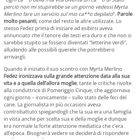
perciò non mi stupirebbe se un giorno vedessi Myrta
Merlino fare un servizio sul mio ca**o depilato
“.
Parole
molto pesanti
, come del resto le altre utilizzate. Lo
stesso Fedez prima di iniziare ad esibirsi aveva
annunciato che il tenore dei testi era duro e che non si
sarebbe stupito se fossero diventati “letterine verdi”,
alludendo alle possibili querele che potrebbero
arrivargli.
Quando è iniziato il suo scontro con Myrta Merlino
Fedez ironizzava sulla grande attenzione data alla sua
vita e a quella dell’allora moglie
, tante le critiche rivolte
alla conduttrice di Pomeriggio Cinque, che aggiornava
ogni giorno – ironicamente – sullo stato delle feci del
cane. La giornalista in più occasioni aveva
controbattuto spiegandogli che la sua era una famiglia
in vista anche per scelta sua e della moglie e dunque
era normale la forte attenzione mediatica che c’era
all’epoca. Bisognerà vedere se deciderà di rispondere