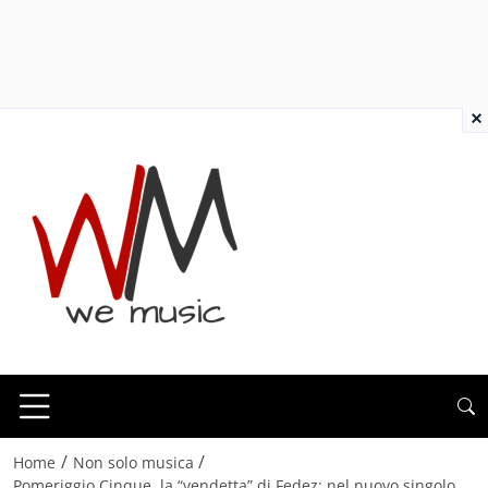
×
/
/
Home
Non solo musica
Pomeriggio Cinque, la “vendetta” di Fedez: nel nuovo singolo