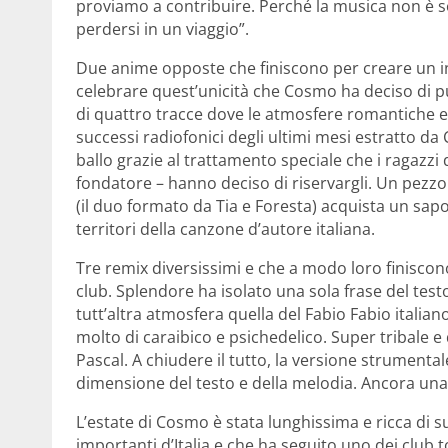
proviamo a contribuire. Perché la musica non è 
perdersi in un viaggio”.
Due anime opposte che finiscono per creare un i
celebrare quest’unicità che Cosmo ha deciso di p
di quattro tracce dove le atmosfere romantiche
successi radiofonici degli ultimi mesi estratto 
ballo grazie al trattamento speciale che i ragazzi 
fondatore – hanno deciso di riservargli. Un pezzo
(il duo formato da Tia e Foresta) acquista un sapo
territori della canzone d’autore italiana.
Tre remix diversissimi e che a modo loro finiscon
club. Splendore ha isolato una sola frase del test
tutt’altra atmosfera quella del Fabio Fabio italiano
molto di caraibico e psichedelico. Super tribale e
Pascal. A chiudere il tutto, la versione strumental
dimensione del testo e della melodia. Ancora una 
L’estate di Cosmo è stata lunghissima e ricca di s
importanti d’Italia e che ha seguito uno dei club 