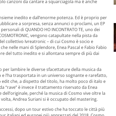
solo canzoni da cantare a squarciagola ma è anche
nsieme inedito e dall’enorme potenza. Ed è proprio per
ubblicare a sorpresa, senza annunci o proclami, un EP
 e personali di QUANDO HO INCONTRATO TE, uno dei
da COSMOTRONIC, vengono catapultate nella pista da
del collettivo Ivreatronic – di cui Cosmo è socio e
 che nelle mani di Splendore, Enea Pascal e Fabio Fabio
re del tutto inedito e si allontana sempre di più dai
o per lambire le diverse sfacettature della musica da
o e l’ha trasportata in un universo sognante e rarefatto,
 edit che, a dispetto del titolo, ha molto poco di italo e
 da “rave” è invece il trattamento riservato da Enea
e dell’originale, perché la musica di Cosmo vive oltre la
volta, Andrea Suriani si è occupato del mastering.
uccessi, dopo un tour estivo che ha toccato le città più
tour italiani ed europei più apprezzati del 2018, Cosmo