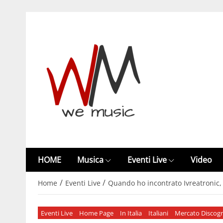
HOME
Musica
Eventi Live
Video
/
/
Home
Eventi Live
Quando ho incontrato Ivreatronic, 
Eventi Live
Home Page
In Italia
Italiani
Mercato Discogr