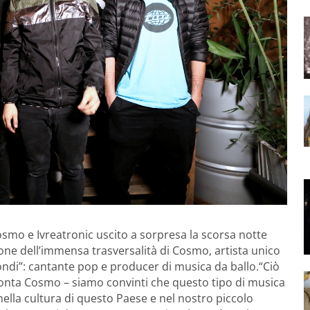
smo e Ivreatronic uscito a sorpresa la scorsa notte
one dell’immensa trasversalità di Cosmo, artista unico
ndi”: cantante pop e producer di musica da ballo.
“Ciò
conta Cosmo – siamo convinti che questo tipo di musica
nella cultura di questo Paese e nel nostro piccolo