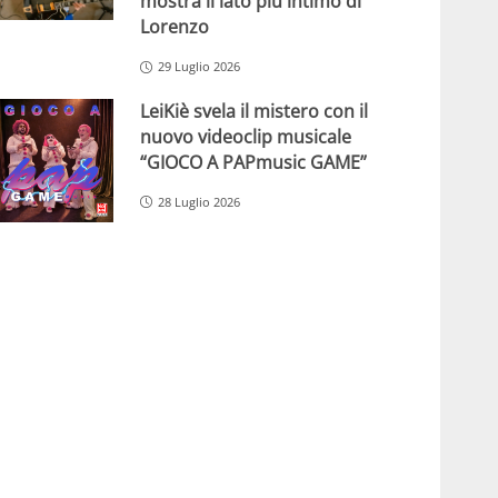
mostra il lato più intimo di
Lorenzo
29 Luglio 2026
LeiKiè svela il mistero con il
nuovo videoclip musicale
“GIOCO A PAPmusic GAME”
28 Luglio 2026