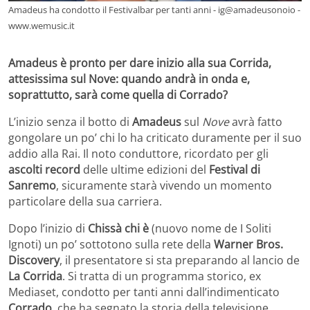
Amadeus ha condotto il Festivalbar per tanti anni - ig@amadeusonoio -
www.wemusic.it
Amadeus è pronto per dare inizio alla sua Corrida,
attesissima sul Nove: quando andrà in onda e,
soprattutto, sarà come quella di Corrado?
L’inizio senza il botto di
Amadeus
sul
Nove
avrà fatto
gongolare un po’ chi lo ha criticato duramente per il suo
addio alla Rai. Il noto conduttore, ricordato per gli
ascolti record
delle ultime edizioni del
Festival di
Sanremo
, sicuramente starà vivendo un momento
particolare della sua carriera.
Dopo l’inizio di
Chissà chi è
(nuovo nome de I Soliti
Ignoti) un po’ sottotono sulla rete della
Warner Bros.
Discovery
, il presentatore si sta preparando al lancio de
La Corrida
. Si tratta di un programma storico, ex
Mediaset, condotto per tanti anni dall’indimenticato
Corrado
, che ha segnato la storia della televisione