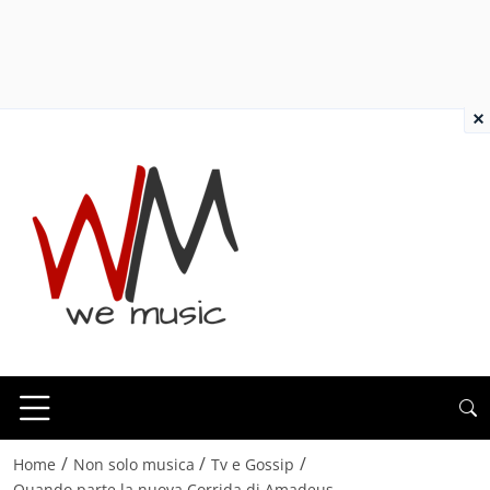
×
/
/
/
Home
Non solo musica
Tv e Gossip
Quando parte la nuova Corrida di Amadeus