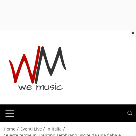
×
/
/
/
Home
Eventi Live
In Italia
Queste terme in Trentino sembrano uscite da una fiaba e