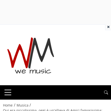
×
/
/
Home
Musica
Qui era piccolissima, oggi è un’allieva di Amici famosissima: