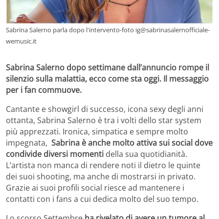
Sabrina Salerno parla dopo l'intervento-foto ig@sabrinasalernofficiale-
wemusic.it
Sabrina Salerno dopo settimane dall’annuncio rompe il
silenzio sulla malattia, ecco come sta oggi. Il messaggio
per i fan commuove.
Cantante e showgirl di successo, icona sexy degli anni
ottanta, Sabrina Salerno è tra i volti dello star system
più apprezzati. Ironica, simpatica e sempre molto
impegnata,
Sabrina è anche molto attiva sui social dove
condivide diversi momenti
della sua quotidianità.
L’artista non manca di rendere noti il dietro le quinte
dei suoi shooting, ma anche di mostrarsi in privato.
Grazie ai suoi profili social riesce ad mantenere i
contatti con i fans a cui dedica molto del suo tempo.
Lo scorso Settembre
ha rivelato di avere un tumore al