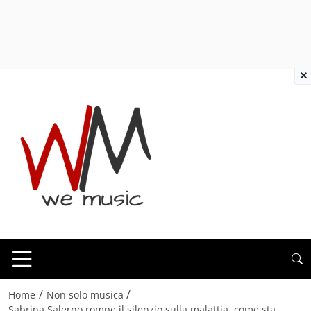
×
/
/
Home
Non solo musica
Sabrina Salerno rompe il silenzio sulla malattia, come sta