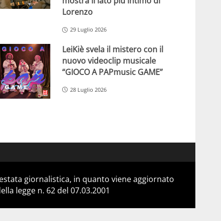
mostra il lato più intimo di
Lorenzo
29 Luglio 2026
LeiKiè svela il mistero con il
nuovo videoclip musicale
“GIOCO A PAPmusic GAME”
28 Luglio 2026
stata giornalistica, in quanto viene aggiornato
lla legge n. 62 del 07.03.2001