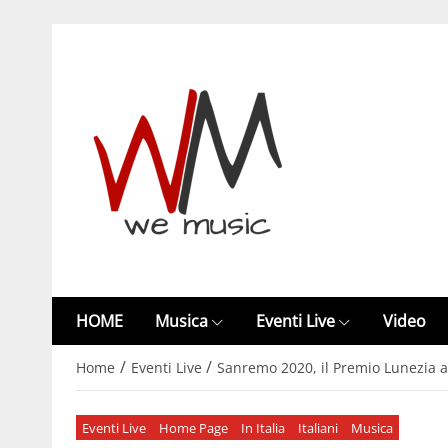
HOME
Musica
Eventi Live
Video
/
/
Home
Eventi Live
Sanremo 2020, il Premio Lunezia a
Eventi Live
Home Page
In Italia
Italiani
Musica