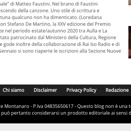
le” di Matteo Faustini. Nel brano di Faustini
crescendo della canzone. Uno stile di scrittura e
ortuna qualcuno non ha dimenticato. (Loredana
n Stefano De Martino, la XXV edizione del Premio
date nel periodo estate/autunno 2020 tra Aulla e La
 stato patrocinato dal Ministero della Cultura, Regione
 gode inoltre della collaborazione di Rai Iso Radio e di
0 Gennaio si sono riaperte le iscrizioni alla Sezione Nuove
Chi siamo
Disclaimer
Privacy Policy
Redazione
e Montanaro - P.Iva 04835650617 - Questo blog non è una te
 può pertanto considerarsi un prodotto editoriale ai sensi de