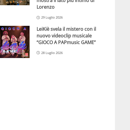
mostra il lato più intimo di
Lorenzo
29 Luglio 2026
LeiKiè svela il mistero con il
nuovo videoclip musicale
“GIOCO A PAPmusic GAME”
28 Luglio 2026