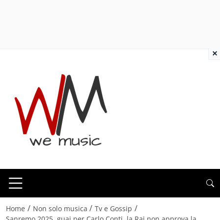
×
/
/
/
Home
Non solo musica
Tv e Gossip
Sanremo 2025, guai per Carlo Conti, la Rai non approva la