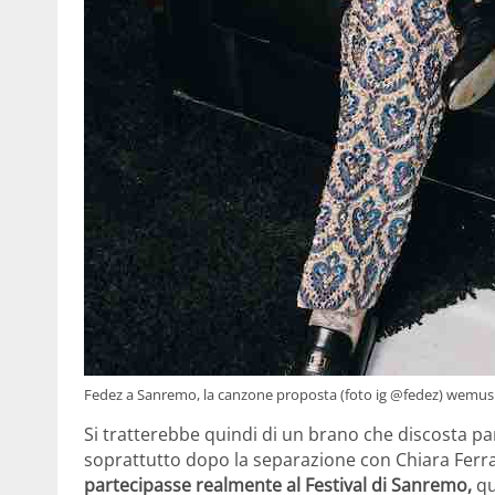
Fedez a Sanremo, la canzone proposta (foto ig @fedez) wemusi
Si tratterebbe quindi di un brano che discosta pare
soprattutto dopo la separazione con Chiara Ferra
partecipasse realmente al Festival di Sanremo,
qu