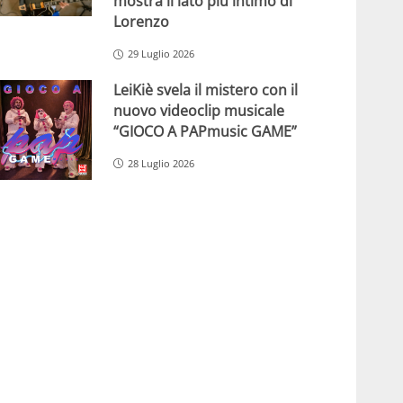
mostra il lato più intimo di
Lorenzo
29 Luglio 2026
LeiKiè svela il mistero con il
nuovo videoclip musicale
“GIOCO A PAPmusic GAME”
28 Luglio 2026