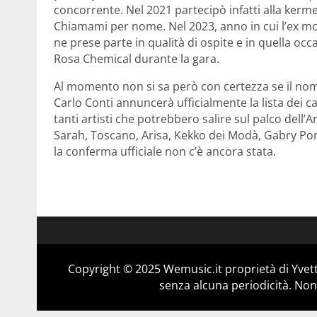
concorrente. Nel 2021 partecipò infatti alla kerm
Chiamami per nome. Nel 2023, anno in cui l’ex mo
ne prese parte in qualità di ospite e in quella oc
Rosa Chemical durante la gara.
Al momento non si sa però con certezza se il nome
Carlo Conti annuncerà ufficialmente la lista dei c
tanti artisti che potrebbero salire sul palco dell
Sarah, Toscano, Arisa, Kekko dei Modà, Gabry Pon
la conferma ufficiale non c’è ancora stata.
Copyright © 2025 Wemusic.it proprietà di Yvett
senza alcuna periodicità. Non