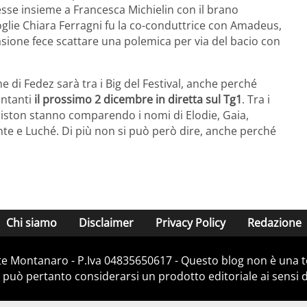
esse insieme a Francesca Michielin con il brano
glie Chiara Ferragni fu la co-conduttrice con Amadeus,
casione fece scattare una polemica per via del bacio con
 di Fedez sarà tra i Big del Festival, anche perché
antanti
il prossimo 2 dicembre in diretta sul Tg1
. Tra i
’Ariston stanno comparendo i nomi di Elodie, Gaia,
te e Luché. Di più non si può però dire, anche perché
Chi siamo
Disclaimer
Privacy Policy
Redazione
e Montanaro - P.Iva 04835650617 - Questo blog non è una te
 può pertanto considerarsi un prodotto editoriale ai sensi de