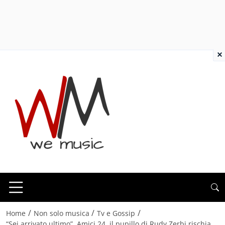
×
/
/
/
Home
Non solo musica
Tv e Gossip
“Sei arrivato ultimo”. Amici 24, il pupillo di Rudy Zerbi rischia