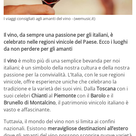
I viaggi consigliati agli amanti del vino - (wemusic.it)
Il vino, da sempre una passione per gli italiani, è
celebrato nelle regioni vinicole del Paese. Ecco i luoghi
da non perdere per gli amanti
Il
vino
è molto più di una semplice bevanda per noi
italiani; è un simbolo della nostra cultura e della nostra
passione per la convivialità. L’Italia, con le sue regioni
vinicole, offre esperienze uniche che celebrano la
tradizione e la varietà dei suoi vini. Dalla
Toscana
con i
suoi celebri
Chianti
al
Piemonte
con il
Barolo
e il
Brunello di Montalcino
, il patrimonio vinicolo italiano è
vasto e affascinante.
Tuttavia, il mondo del vino non si limita ai confini
nazionali. Esistono
meravigliose destinazioni all’estero
dove gli amanti del vino possono scoprire nuove varietà