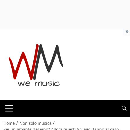
×
/
/
Home
Non solo musica
Sei un amante del vino? Allora questi 5 viaggi fanno al caso