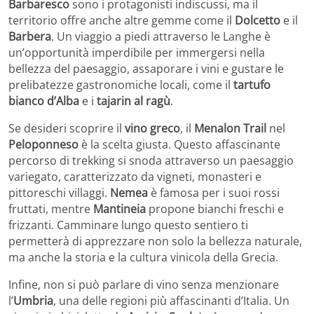
Barbaresco
sono i protagonisti indiscussi, ma il
territorio offre anche altre gemme come il
Dolcetto
e il
Barbera
. Un viaggio a piedi attraverso le Langhe è
un’opportunità imperdibile per immergersi nella
bellezza del paesaggio, assaporare i vini e gustare le
prelibatezze gastronomiche locali, come il
tartufo
bianco d’Alba
e i
tajarin al ragù
.
Se desideri scoprire il
vino greco
, il
Menalon Trail
nel
Peloponneso
è la scelta giusta. Questo affascinante
percorso di trekking si snoda attraverso un paesaggio
variegato, caratterizzato da vigneti, monasteri e
pittoreschi villaggi.
Nemea
è famosa per i suoi rossi
fruttati, mentre
Mantineia
propone bianchi freschi e
frizzanti. Camminare lungo questo sentiero ti
permetterà di apprezzare non solo la bellezza naturale,
ma anche la storia e la cultura vinicola della Grecia.
Infine, non si può parlare di vino senza menzionare
l’
Umbria
, una delle regioni più affascinanti d’Italia. Un