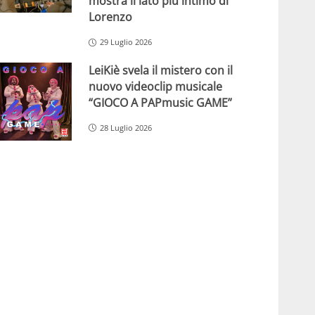
mostra il lato più intimo di
Lorenzo
29 Luglio 2026
LeiKiè svela il mistero con il
nuovo videoclip musicale
“GIOCO A PAPmusic GAME”
28 Luglio 2026