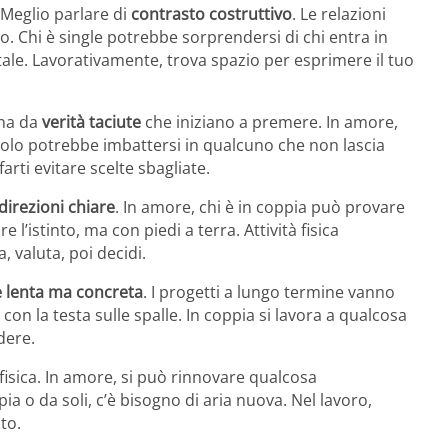
. Meglio parlare di
contrasto costruttivo
. Le relazioni
go. Chi è single potrebbe sorprendersi di chi entra in
tale. Lavorativamente, trova spazio per esprimere il tuo
ana da
verità taciute
che iniziano a premere. In amore,
 solo potrebbe imbattersi in qualcuno che non lascia
farti evitare scelte sbagliate.
direzioni chiare
. In amore, chi è in coppia può provare
 l’istinto, ma con piedi a terra. Attività fisica
, valuta, poi decidi.
 lenta ma concreta
. I progetti a lungo termine vanno
con la testa sulle spalle. In coppia si lavora a qualcosa
dere.
fisica. In amore, si può rinnovare qualcosa
 o da soli, c’è bisogno di aria nuova. Nel lavoro,
to.