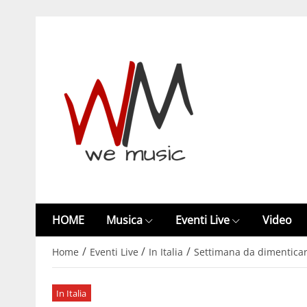
HOME
Musica
Eventi Live
Video
/
/
/
Home
Eventi Live
In Italia
Settimana da dimenticare
In Italia