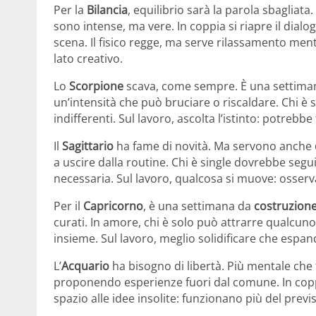
Per la
Bilancia
, equilibrio sarà la parola sbagliata
sono intense, ma vere. In coppia si riapre il dialo
scena. Il fisico regge, ma serve rilassamento men
lato creativo.
Lo
Scorpione
scava, come sempre. È una settim
un’intensità che può bruciare o riscaldare. Chi è
indifferenti. Sul lavoro, ascolta l’istinto: potrebbe 
Il
Sagittario
ha fame di novità. Ma servono anche
a uscire dalla routine. Chi è single dovrebbe seguire
necessaria. Sul lavoro, qualcosa si muove: osserva
Per il
Capricorno
, è una settimana da
costruzione
curati. In amore, chi è solo può attrarre qualcuno 
insieme. Sul lavoro, meglio solidificare che espan
L’
Acquario
ha bisogno di libertà. Più mentale che 
proponendo esperienze fuori dal comune. In coppia
spazio alle idee insolite: funzionano più del previs