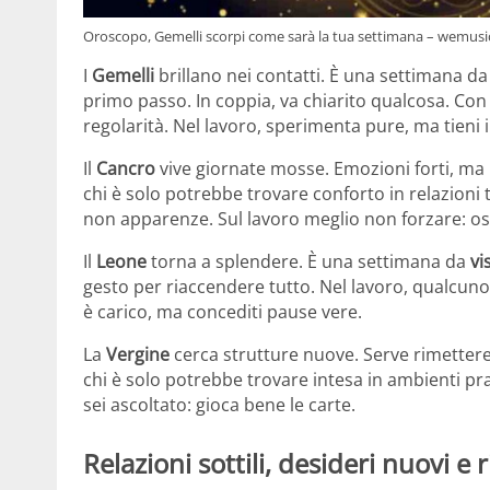
Oroscopo, Gemelli scorpi come sarà la tua settimana – wemusic
I
Gemelli
brillano nei contatti. È una settimana d
primo passo. In coppia, va chiarito qualcosa. Con 
regolarità. Nel lavoro, sperimenta pure, ma tieni i
Il
Cancro
vive giornate mosse. Emozioni forti, ma 
chi è solo potrebbe trovare conforto in relazioni 
non apparenze. Sul lavoro meglio non forzare: oss
Il
Leone
torna a splendere. È una settimana da
vi
gesto per riaccendere tutto. Nel lavoro, qualcuno 
è carico, ma concediti pause vere.
La
Vergine
cerca strutture nuove. Serve rimettere
chi è solo potrebbe trovare intesa in ambienti prat
sei ascoltato: gioca bene le carte.
Relazioni sottili, desideri nuovi e r