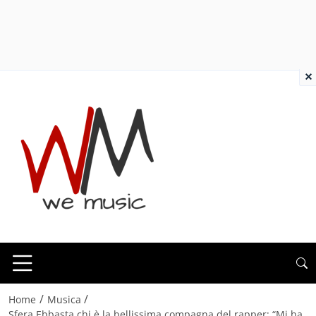
×
/
/
Home
Musica
Sfera Ebbasta chi è la bellissima compagna del rapper: “Mi ha