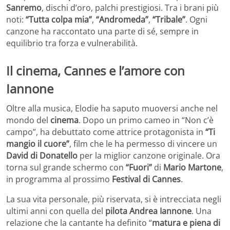
Sanremo
, dischi d’oro, palchi prestigiosi. Tra i brani più
noti:
“Tutta colpa mia”
,
“Andromeda”
,
“Tribale”
. Ogni
canzone ha raccontato una parte di sé, sempre in
equilibrio tra forza e vulnerabilità.
Il cinema, Cannes e l’amore con
Iannone
Oltre alla musica, Elodie ha saputo muoversi anche nel
mondo del
cinema
. Dopo un primo cameo in “Non c’è
campo”, ha debuttato come attrice protagonista in
“Ti
mangio il cuore”
, film che le ha permesso di vincere un
David di Donatello
per la miglior canzone originale. Ora
torna sul grande schermo con
“Fuori”
di
Mario Martone
,
in programma al prossimo
Festival di Cannes
.
La sua vita personale, più riservata, si è intrecciata negli
ultimi anni con quella del
pilota Andrea Iannone
. Una
relazione che la cantante ha definito “
matura e piena di