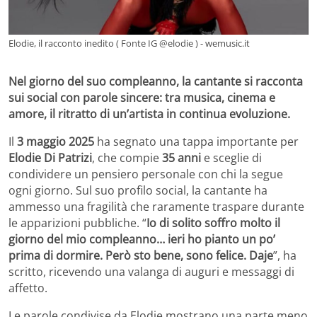
Elodie, il racconto inedito ( Fonte IG @elodie ) - wemusic.it
Nel giorno del suo compleanno, la cantante si racconta
sui social con parole sincere: tra musica, cinema e
amore, il ritratto di un’artista in continua evoluzione.
Il
3 maggio 2025
ha segnato una tappa importante per
Elodie Di Patrizi
, che compie
35 anni
e sceglie di
condividere un pensiero personale con chi la segue
ogni giorno. Sul suo profilo social, la cantante ha
ammesso una fragilità che raramente traspare durante
le apparizioni pubbliche. “
Io di solito soffro molto il
giorno del mio compleanno… ieri ho pianto un po’
prima di dormire. Però sto bene, sono felice. Daje
”, ha
scritto, ricevendo una valanga di auguri e messaggi di
affetto.
Le parole condivise da Elodie mostrano una parte meno