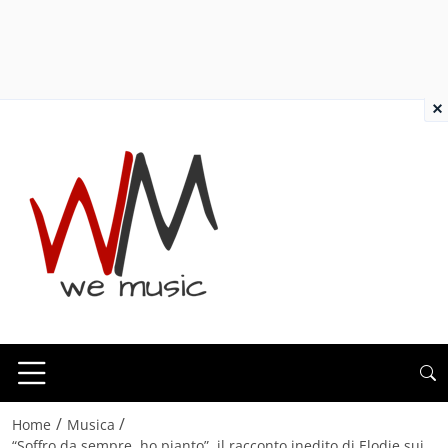
×
/
/
Home
Musica
“Soffro da sempre, ho pianto”, il racconto inedito di Elodie sui