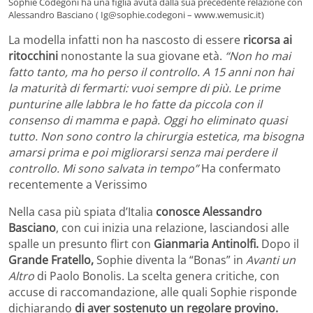
Sophie Codegoni ha una figlia avuta dalla sua precedente relazione con
Alessandro Basciano ( Ig@sophie.codegoni – www.wemusic.it)
La modella infatti non ha nascosto di essere
ricorsa ai
ritocchini
nonostante la sua giovane età.
“Non ho mai
fatto tanto, ma ho perso il controllo. A 15 anni non hai
la maturità di fermarti: vuoi sempre di più. Le prime
punturine alle labbra le ho fatte da piccola con il
consenso di mamma e papà. Oggi ho eliminato quasi
tutto. Non sono contro la chirurgia estetica, ma bisogna
amarsi prima e poi migliorarsi senza mai perdere il
controllo. Mi sono salvata in tempo”
Ha confermato
recentemente a Verissimo
Nella casa più spiata d’Italia
conosce Alessandro
Basciano
, con cui inizia una relazione, lasciandosi alle
spalle un presunto flirt con
Gianmaria Antinolfi.
Dopo il
Grande Fratello,
Sophie diventa la “Bonas” in
Avanti un
Altro
di Paolo Bonolis. La scelta genera critiche, con
accuse di raccomandazione, alle quali Sophie risponde
dichiarando
di aver sostenuto un regolare provino.