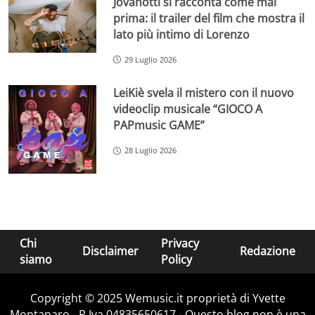
Jovanotti si racconta come mai
prima: il trailer del film che mostra il
lato più intimo di Lorenzo
29 Luglio 2026
LeiKiè svela il mistero con il nuovo
videoclip musicale “GIOCO A
PAPmusic GAME”
28 Luglio 2026
Chi
Privacy
Disclaimer
Redazione
siamo
Policy
Copyright © 2025 Wemusic.it proprietà di Yvette
Montanaro - P.Iva 04835650617 - Questo blog non è una