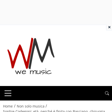
×
/
/
Home
Non solo musica
Sophie Codegoni: età, perché è finita con Basciano, chirurgia,