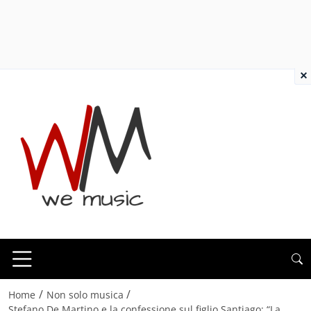
×
/
/
Home
Non solo musica
Stefano De Martino e la confessione sul figlio Santiago: “La